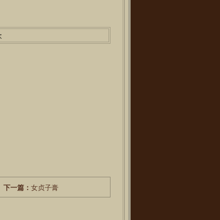
次
下一篇：
女贞子膏