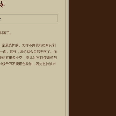
疼
次
剥落了。
，是最恐怖的。怎样不疼就能把膏药剥
的一面。这样，膏药就会自然剥落了。而
药有很多小空，'婴儿油'可以使膏药与
时候千万不能用色拉油，因为色拉油对