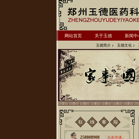
网站首页
关于玉德
新闻中
玉德简介 >
玉德文化 >
258808908
「点击交谈」