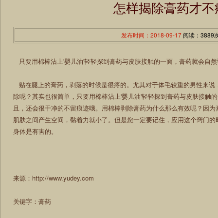
怎样揭除膏药才不
发布时间：2018-09-17
阅读：3889
只要用棉棒沾上'婴儿油'轻轻探到膏药与皮肤接触的一面，膏药就会自然
贴在腿上的膏药，剥落的时候是很疼的。尤其对于体毛较重的男性来说
除呢？其实也很简单，只要用棉棒沾上'婴儿油'轻轻探到膏药与皮肤接触
且，还会很干净的不留痕迹哦。用棉棒剥除膏药为什么那么有效呢？因为膏
肌肤之间产生空间，黏着力就小了。但是您一定要记住，应用这个窍门的
身体是有害的。
来源：http://www.yudey.com
关键字：膏药